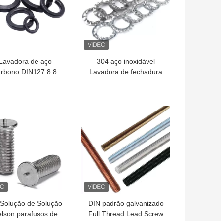
Lavadora de aço
304 aço inoxidável
arbono DIN127 8.8
Lavadora de fechadura
adora de primavera
serrilhada externa DIN
rta espessada para
Standard
indústria pesada
HOR PREÇO
MELHOR PREÇO
Solução de Solução
DIN padrão galvanizado
lson parafusos de
Full Thread Lead Screw