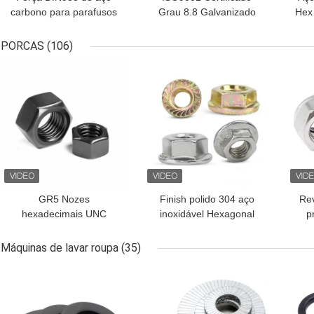
carbono para parafusos
Grau 8.8 Galvanizado
Hex
hexagonais com cabeça
Hexagonal flange
gr
hexagonal externa
parafuso com DIN 6921
PORCAS
(106)
escurecida por oxidação
Dented Washer
MELHOR PREÇO
MELHOR PREÇO
MEL
GR5 Nozes
Finish polido 304 aço
Rev
hexadecimais UNC
inoxidável Hexagonal
p
Fixações Nozes métricas
Flange Nut com
ASTM A194 2H Nozes
revestimento de zinco de
An
Máquinas de lavar roupa
(35)
pesadas DIN/GB/ISO
cor
MELHOR PREÇO
MELHOR PREÇO
MEL