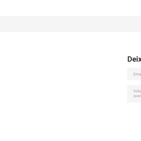
para parafusos e porcas
tração de dupla
sol
M6-M36 para ligações
extremidade em
s
seguras
tamanho personalizado
par
para industriais
par
Dei