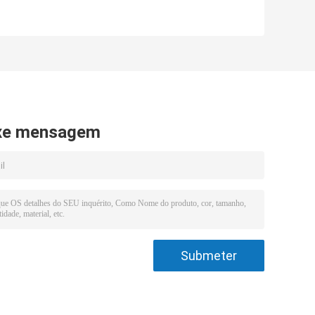
dagem parafusos de
Stud Bolt com
oldagem em ponto
comprimento 1000-
afusos de soldagem
3000mm
afusos M16 grau 4.8/
8.8/ 10.9/ 12.9
xe mensagem