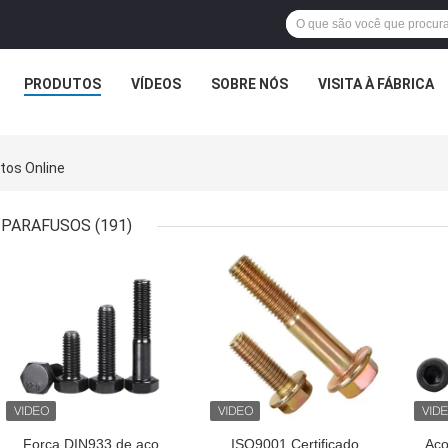
PRODUTOS
VÍDEOS
SOBRE NÓS
VISITA À FÁBRICA
utos Online
PARAFUSOS
(191)
MELHOR PREÇO
MELHOR PREÇO
MEL
Força DIN933 de aço
ISO9001 Certificado
Aço