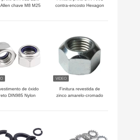
 Allen chave M8 M25
contra-encosto Hexagon
au 12.9 Certificado
Socket Bolt com
ISO9001
requisitos do cliente
HOR PREÇO
MELHOR PREÇO
estimento de óxido
Finitura revestida de
reto DIN985 Nylon
zinco amarelo-cromado
Hexagonal
M8 M10 M12 M16
tiderrapante Auto-
Fechadura de todos os
bloqueante
metais para a norma DIN
HOR PREÇO
MELHOR PREÇO