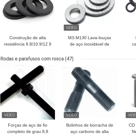
Construção de alta
M3-M130 Lava-louças
resistência 8.8/10.9/12.9
de aço inoxidável de
c
Lavadora plana para
dobragem dupla de
Lav
OEM aceitável
auto-bloqueio
abe
Rodas e parafusos com rosca
(47)
MELHOR PREÇO
MELHOR PREÇO
MEL
Forças de aço de fio
Bolinhos de borracha de
CD 
completo de grau 8,8
aço carbono de alta
Ne