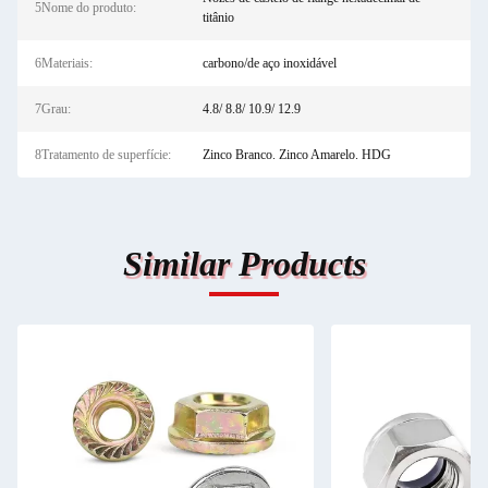
5Nome do produto:
titânio
6Materiais:
carbono/de aço inoxidável
7Grau:
4.8/ 8.8/ 10.9/ 12.9
8Tratamento de superfície:
Zinco Branco. Zinco Amarelo. HDG
Similar Products