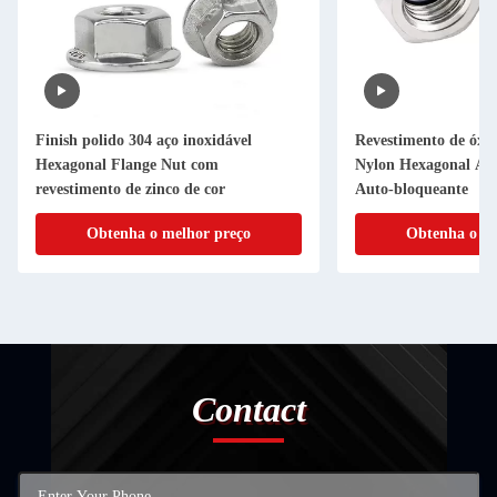
Finish polido 304 aço inoxidável
Revestimento de óxi
Hexagonal Flange Nut com
Nylon Hexagonal Ant
revestimento de zinco de cor
Auto-bloqueante
Obtenha o melhor preço
Obtenha o me
Contact