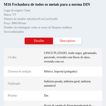
M16 Fechadura de todos os metais para a norma DIN
Lugar de origem: China
Marca: YT
Número do modelo: m6,m8,m10 m12,m16,m64
Preço: $900.00/tons
Detalhes da embalagem: todas as nozes de bloqueio metálicas
Saco/cartão/paleta
Detalhe
Description
CINCO PLATADO, óxido negro, galvanizado,
1Acaba.:
passivado, revestido com flocos de zinco,
revestido com cro
2Sistema de medição:
Métrico, Imperial (polegadas)
Indústria pesada, indústria geral, indústria
3Aplicação:
automóvel
4Padrão:
Din
Nozes de castelo de flange hexadecimal de