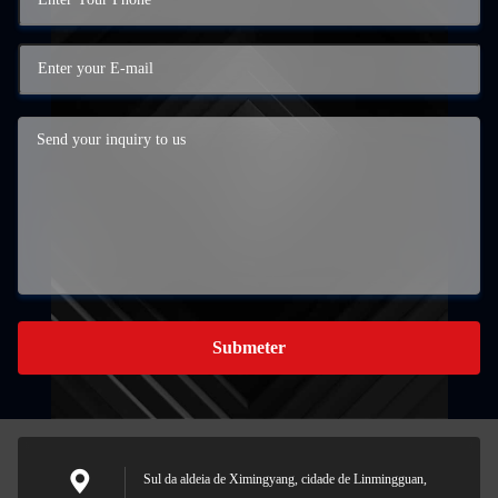
Submeter
Sul da aldeia de Ximingyang, cidade de Linmingguan,