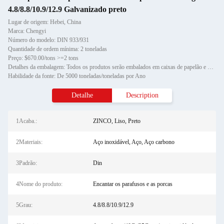
4.8/8.8/10.9/12.9 Galvanizado preto
Lugar de origem: Hebei, China
Marca: Chengyi
Número do modelo: DIN 933/931
Quantidade de ordem mínima: 2 toneladas
Preço: $670.00/tons >=2 tons
Detalhes da embalagem: Todos os produtos serão embalados em caixas de papelão e depois em paletes de madeira.
Habilidade da fonte: De 5000 toneladas/toneladas por Ano
Detalhe
Description
1Acaba.:
ZINCO, Liso, Preto
2Materiais:
Aço inoxidável, Aço, Aço carbono
3Padrão:
Din
4Nome do produto:
Encantar os parafusos e as porcas
5Grau:
4.8/8.8/10.9/12.9