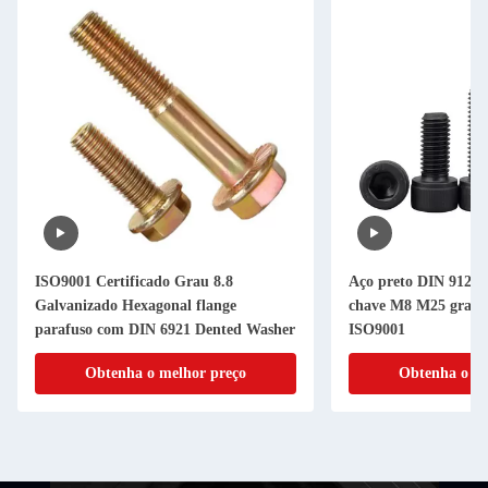
ISO9001 Certificado Grau 8.8
Aço preto DIN 912 1
Galvanizado Hexagonal flange
chave M8 M25 grau 1
parafuso com DIN 6921 Dented Washer
ISO9001
Obtenha o melhor preço
Obtenha o me