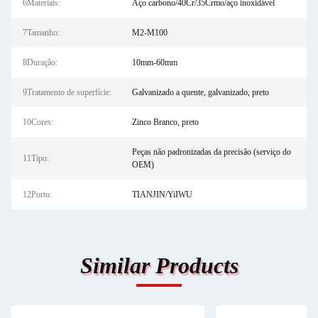
6Materiais:
Aço carbono/40Cr/35Crmo/aço inoxidável
7Tamanho:
M2-M100
8Duração:
10mm-60mm
9Tratamento de superfície:
Galvanizado a quente, galvanizado, preto
10Cores:
Zinco Branco, preto
Peças não padronizadas da precisão (serviço do
11Tipo:
OEM)
12Porto:
TIANJIN/YiIWU
Similar Products