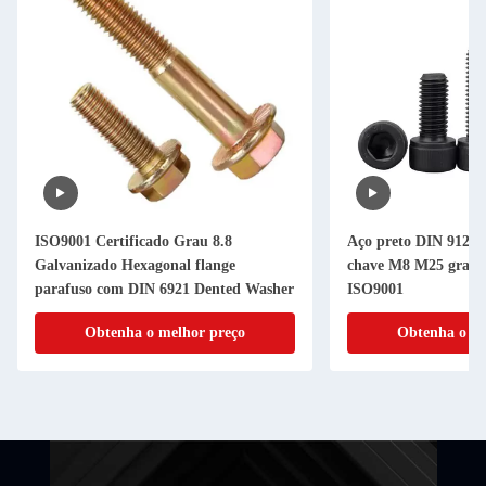
ISO9001 Certificado Grau 8.8
Aço preto DIN 912 1
Galvanizado Hexagonal flange
chave M8 M25 grau 1
parafuso com DIN 6921 Dented Washer
ISO9001
Obtenha o melhor preço
Obtenha o me