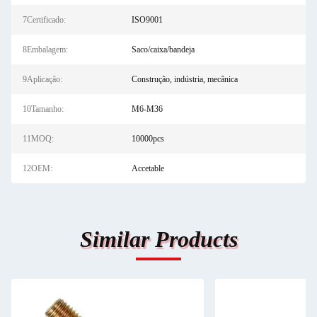
7Certificado:
ISO9001
8Embalagem:
Saco/caixa/bandeja
9Aplicação:
Construção, indústria, mecânica
10Tamanho:
M6-M36
11MOQ:
10000pcs
12OEM:
Accetable
Similar Products