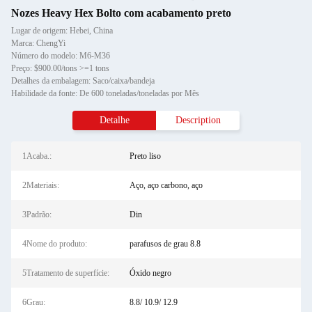
Nozes Heavy Hex Bolto com acabamento preto
Lugar de origem: Hebei, China
Marca: ChengYi
Número do modelo: M6-M36
Preço: $900.00/tons >=1 tons
Detalhes da embalagem: Saco/caixa/bandeja
Habilidade da fonte: De 600 toneladas/toneladas por Mês
Detalhe
Description
1Acaba.:
Preto liso
2Materiais:
Aço, aço carbono, aço
3Padrão:
Din
4Nome do produto:
parafusos de grau 8.8
5Tratamento de superfície:
Óxido negro
6Grau:
8.8/ 10.9/ 12.9