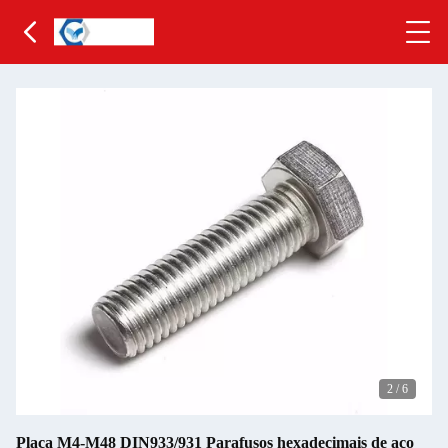
2
/
6
Placa M4-M48 DIN933/931 Parafusos hexadecimais de aço