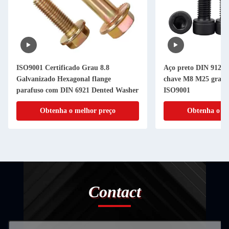
ISO9001 Certificado Grau 8.8
Aço preto DIN 912 1
Galvanizado Hexagonal flange
chave M8 M25 grau 1
parafuso com DIN 6921 Dented Washer
ISO9001
Obtenha o melhor preço
Obtenha o me
Contact