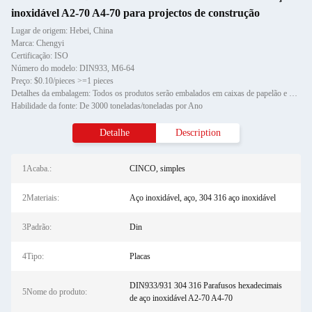
inoxidável A2-70 A4-70 para projectos de construção
Lugar de origem: Hebei, China
Marca: Chengyi
Certificação: ISO
Número do modelo: DIN933, M6-64
Preço: $0.10/pieces >=1 pieces
Detalhes da embalagem: Todos os produtos serão embalados em caixas de papelão e depois em paletes de madeira.
Habilidade da fonte: De 3000 toneladas/toneladas por Ano
Detalhe
Description
1Acaba.:
CINCO, simples
2Materiais:
Aço inoxidável, aço, 304 316 aço inoxidável
3Padrão:
Din
4Tipo:
Placas
DIN933/931 304 316 Parafusos hexadecimais
5Nome do produto:
de aço inoxidável A2-70 A4-70