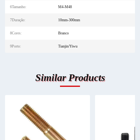
6Tamanho:
M4-M48
7Duração:
10mm-300mm
8Cores:
Branco
9Porto:
Tianjin/Yiwu
Similar Products