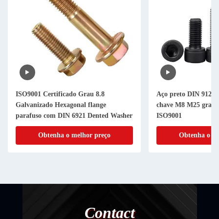
ISO9001 Certificado Grau 8.8
Aço preto DIN 912 1
Galvanizado Hexagonal flange
chave M8 M25 grau 1
parafuso com DIN 6921 Dented Washer
ISO9001
Obtenha o melhor preço
Obtenha o me
Contact