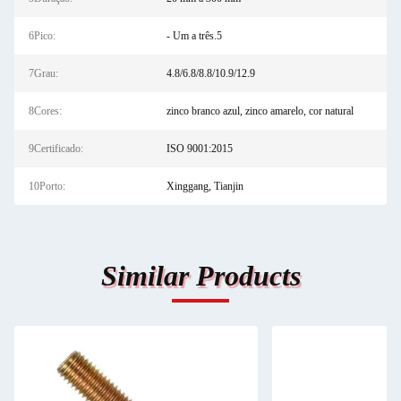
6Pico:
- Um a três.5
7Grau:
4.8/6.8/8.8/10.9/12.9
8Cores:
zinco branco azul, zinco amarelo, cor natural
9Certificado:
ISO 9001:2015
10Porto:
Xinggang, Tianjin
Similar Products