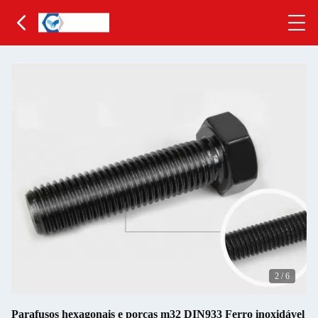
2
/
6
Parafusos hexagonais e porcas m32 DIN933 Ferro inoxidável