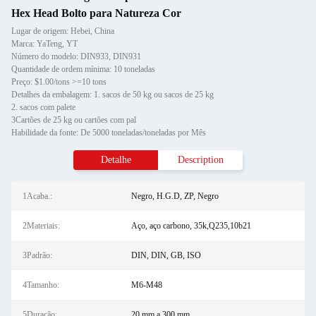
Hex Head Bolto para Natureza Cor
Lugar de origem: Hebei, China
Marca: YaTeng, YT
Número do modelo: DIN933, DIN931
Quantidade de ordem mínima: 10 toneladas
Preço: $1.00/tons >=10 tons
Detalhes da embalagem: 1. sacos de 50 kg ou sacos de 25 kg
2. sacos com palete
3Cartões de 25 kg ou cartões com pal
Habilidade da fonte: De 5000 toneladas/toneladas por Mês
Detalhe
Description
1Acaba.:
Negro, H.G.D, ZP, Negro
2Materiais:
Aço, aço carbono, 35k,Q235,10b21
3Padrão:
DIN, DIN, GB, ISO
4Tamanho:
M6-M48
5Duração:
20 mm a 300 mm